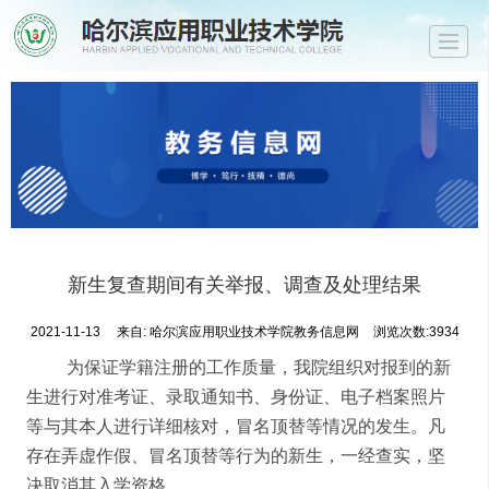
首页
部门简介
政策文件
规章制度
教学管理
考务管理
最新资讯
学院首页
新生复查期间有关举报、调查及处理结果
2021-11-13
来自:
哈尔滨应用职业技术学院教务信息网
浏览次数:3934
为保证学籍注册的工作质量，我院组织对报到的新
生进行对准考证、录取通知书、身份证、电子档案照片
等与其本人进行详细核对，冒名顶替等情况的发生。凡
存在弄虚作假、冒名顶替等行为的新生，一经查实，坚
决取消其入学资格。