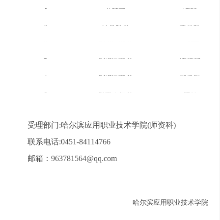
3
基础部
张鹤
4
计算机系
李洪辉
5
经济管理系
贾智茹
6
经济管理系
张涵舒
7
经济管理系
郭冰欣
8
机电工程系
杨月
受理部门
:
哈尔滨应用职业技术学院
(
师资科
)
联系电话
:0451-84114766
邮箱：
963781564@qq.com
哈尔滨应用职业技术学院