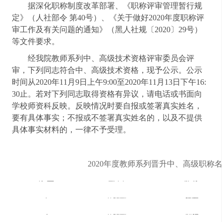
据深化职称制度改革部署、《职称评审管理暂行规
定》（人社部令 第
40
号）、《关于做好
2020
年度职称评
审工作及有关问题的通知》（黑人社规〔
2020
〕
29
号）
等文件要求。
经我院教师系列中、高级技术资格评审委员会评
审，下列同志符合中、高级技术资格，现予公示。公示
时间从
2020
年
11
月
9
日上午
9:00
至
2020
年
11
月
13
日下午
16:
30
止。若对下列同志取得资格有异议，请电话或书面向
学校师资科反映。反映情况时要自报或签署真实姓名，
要有具体事实；不报或不签署真实姓名的，以及不提供
具体事实材料的，一律不予受理。
2020
年度教师系列晋升中、高级职称
序
号
部
门
姓
名
1
基础部
杜云
2
基础部
刘杨