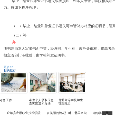
毕业、结业和肄业证书遗失或者损坏，经本人申请，学院核实后
力。按如下程序办理：
（一）毕业、结业和肄业证书遗失可申请补办相应的证明书，证
（二）补
办
明书需由本人写出书面申请，经系部、学生处、教务处审核，将高考
报主管部门审批后，由学校补发证明书。
更多>>
相关推荐
考务工作
考生个人录取信息
普通高等学校学生
查询渠道和办法
管理规定
哈尔滨应用职业技术学院——在美丽的松花江畔、北国名城——哈尔滨，是